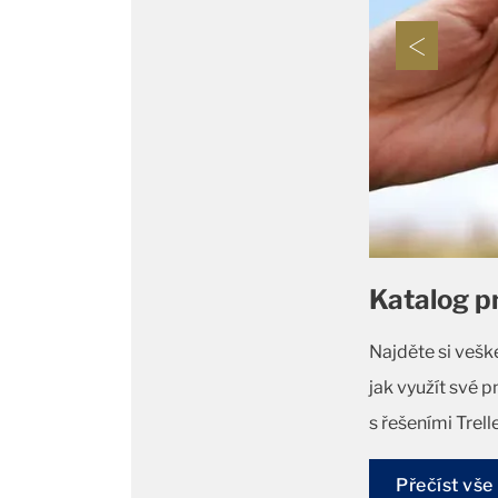
Katalog p
Najděte si vešk
jak využít své 
s řešeními Trell
Přečíst vše