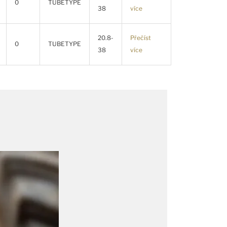
0
TUBETYPE
38
více
20.8-
Přečíst
0
TUBETYPE
38
více