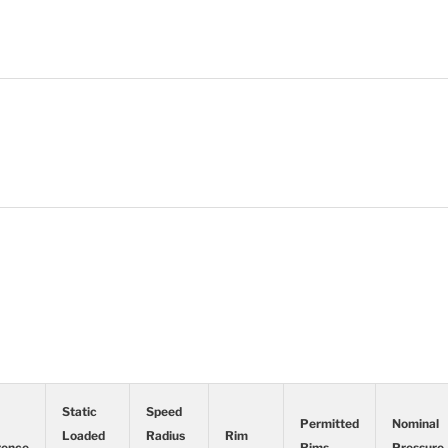
Static
Speed
Permitted
Nominal
Loaded
Radius
Rim
rence
Rims
Pressure