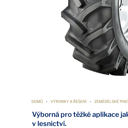
›
›
DOMŮ
VÝROBKY A ŘEŠENÍ
ZEMĚDĚLSKÉ PNE
Výborná pro těžké aplikace ja
v lesnictví.