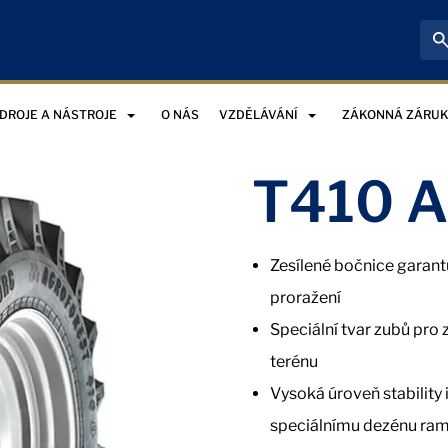
DROJE A NÁSTROJE
O NÁS
VZDĚLÁVÁNÍ
ZÁKONNÁ ZÁRU
T410 A
Zesílené bočnice garant
proražení
Speciální tvar zubů pro 
terénu
Vysoká úroveň stability i
speciálnímu dezénu ra