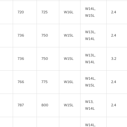
W14L,
720
725
W16L
2.4
W15L
W13L,
736
750
W15L
2.4
W14L
W13L,
736
750
W15L
3.2
W14L
W14L,
766
775
W16L
2.4
W15L
W13,
787
800
W15L
2.4
W14L
W14L,