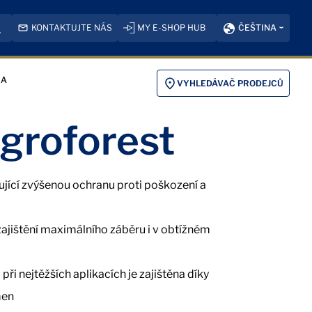
KONTAKTUJTE NÁS
MY E-SHOP HUB
ČEŠTINA
KA
VYHLEDÁVAČ PRODEJCŮ
groforest
ující zvýšenou ochranu proti poškození a
zajištění maximálního záběru i v obtížném
 při nejtěžších aplikacích je zajištěna díky
men