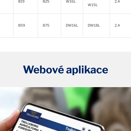
819
825
W16L
2.4
W15L
859
875
DW16L
DW18L
2.4
Webové aplikace