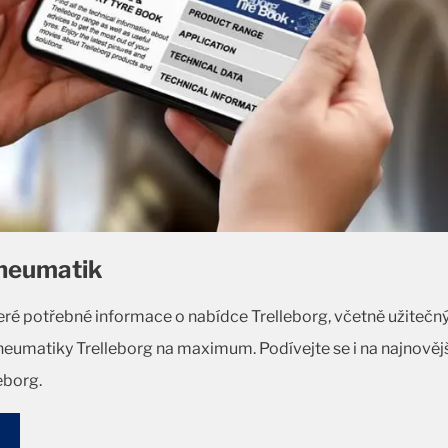
neumatik
eré potřebné informace o nabídce Trelleborg, včetně užitečn
pneumatiky Trelleborg na maximum. Podívejte se i na najnovějš
eborg.