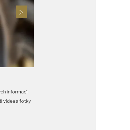
ých informací
í videa a fotky