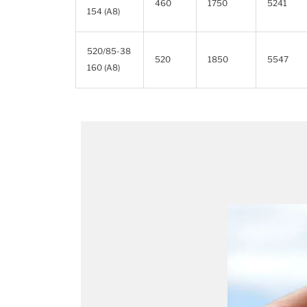
460
1750
5241
154 (A8)
520/85-38
520
1850
5547
160 (A8)