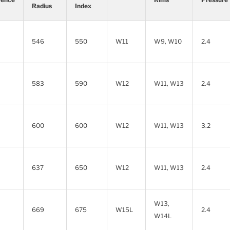
Radius
Index
546
550
W11
W9, W10
2.4
583
590
W12
W11, W13
2.4
600
600
W12
W11, W13
3.2
637
650
W12
W11, W13
2.4
W13,
669
675
W15L
2.4
W14L