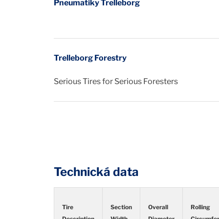
Pneumatiky Trelleborg
Trelleborg Forestry
Serious Tires for Serious Foresters
Technická data
Tire
Section
Overall
Rolling
Description
Width
Diameter
Circumfe