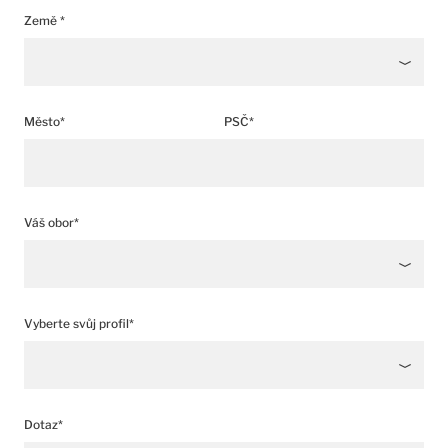
Země *
Město*
PSČ*
Váš obor*
Vyberte svůj profil*
Dotaz*