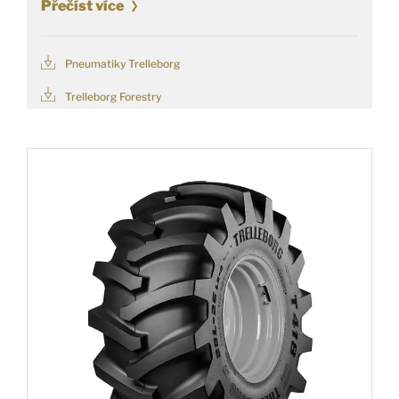
Přečíst více
Pneumatiky Trelleborg
Trelleborg Forestry