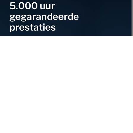
5.000 uur
gegarandeerde
prestaties
Vertrouw op Trelleborg ProgressiveTraction®
achterasbanden uit de TM1060-, TM1000-, TM900- en
TM800-series voor compromisloze gecertificeerde
bandenslijtageprestaties. Ontdek een wereld aan extra
voordelen met Premium Care!
Lees meer
Zeer gespecialiseerde
oplossingen voor landbouw,
material handling en