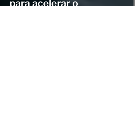
para acelerar o
desempenho do cliente
A Trelleborg oferece uma ampla e completa gama de pneus
e rodas para veículos fora de estrada que agregam valor ao
seu negócio.
Entre em contato!
Soluções altamente
especializadas para
agricultura, movimentação de
materiais e construção
A Trelleborg inova continuamente,
explorando tecnologia de ponta para