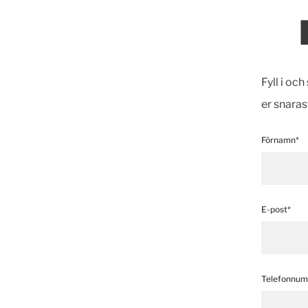
Fyll i oc
er snaras
Förnamn*
E-post*
Telefonnu