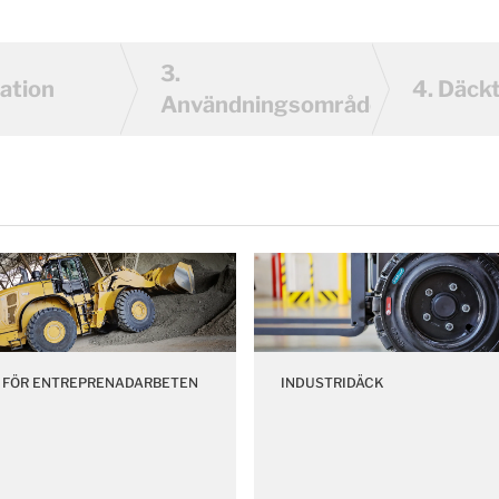
3.
ation
4.
Däck
Användningsområde
 FÖR ENTREPRENADARBETEN
INDUSTRIDÄCK