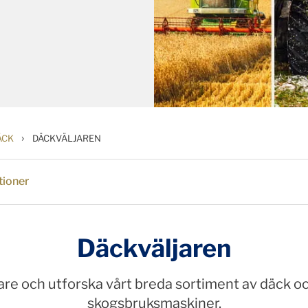
›
ÄCK
DÄCKVÄLJAREN
ioner
Däckväljaren
re och utforska vårt breda sortiment av däck och
skogsbruksmaskiner.