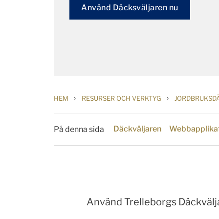
Använd Däcksväljaren nu
›
›
HEM
RESURSER OCH VERKTYG
JORDBRUKSD
Däckväljaren
Webbapplikat
På denna sida
Använd Trelleborgs Däckvälja