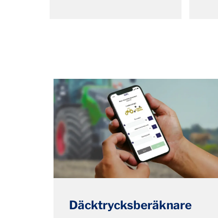
Däcktrycksberäknare