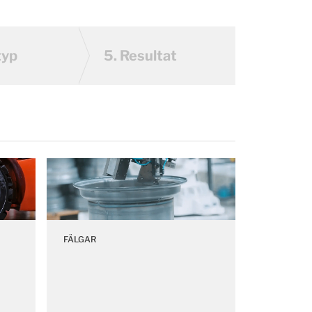
typ
5.
Resultat
FÄLGAR