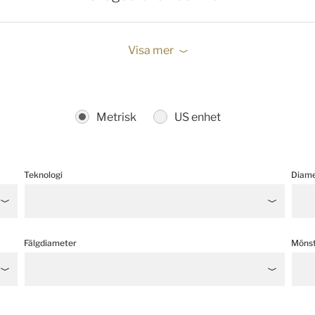
Visa mer
Metrisk
US enhet
Teknologi
Diame
Fälgdiameter
Möns