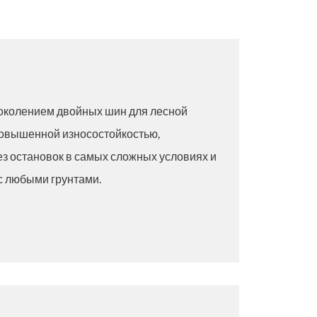
околением двойных шин для лесной
повышенной износостойкостью,
ез остановок в самых сложных условиях и
с любыми грунтами.