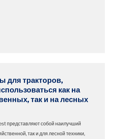
ы для тракторов,
использоваться как на
венных, так и на лесных
est представляют собой наилучший
йственной, так и для лесной техники,