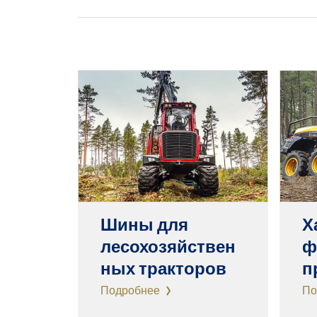
Шины для
Х
лесохозяйствен
ф
ных тракторов
п
Подробнее
По