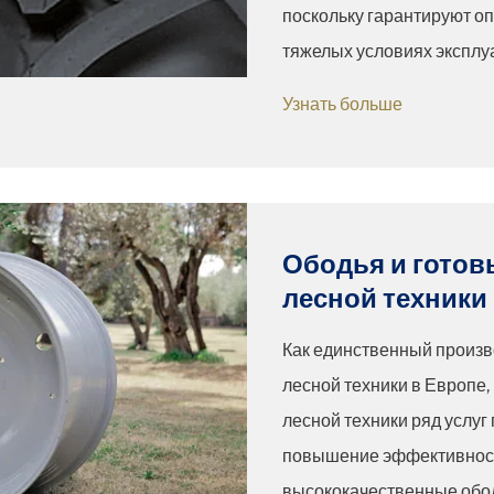
поскольку гарантируют о
тяжелых условиях эксплуат
Узнать больше
Ободья и готов
лесной техники
Как единственный произв
лесной техники в Европе
лесной техники ряд услуг
повышение эффективност
высококачественные обод