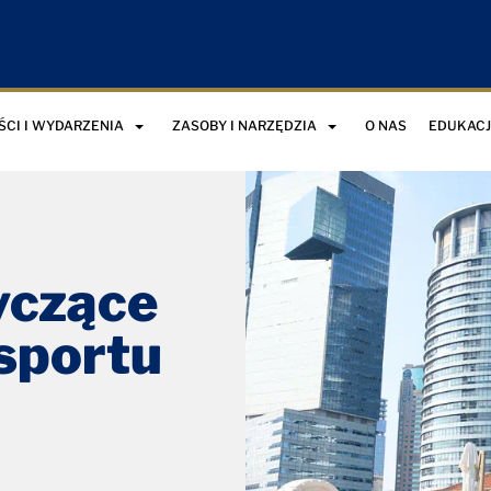
CI I WYDARZENIA
ZASOBY I NARZĘDZIA
O NAS
EDUKAC
yczące
sportu