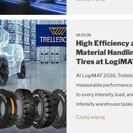
19.03.26
High Efficiency
Material Handli
Tires at LogiM
At LogiMAT 2026, Trellebo
measurable performance and
to every intensity, load, 
intensity warehouse tasks
electrically conductive o
Czytaj więcej
XP tire l...