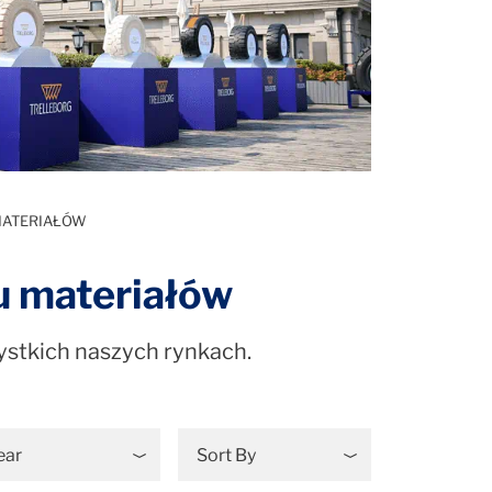
MATERIAŁÓW
u materiałów
zystkich naszych rynkach.
ear
Sort By