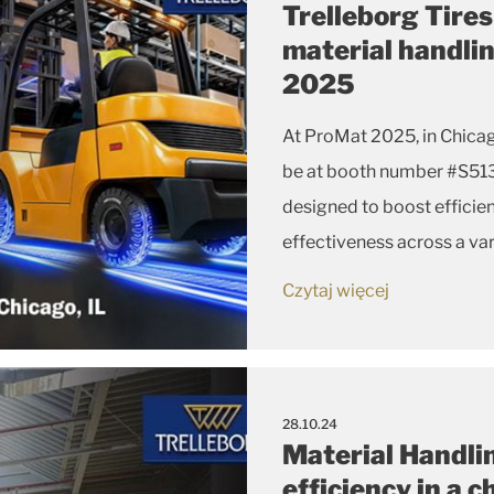
Trelleborg Tire
material handli
2025
At ProMat 2025, in Chicago, from March 17-20, Trelleborg Tir
be at booth number #S5135 highlighting its latest tire solutions
designed to boost efficie
effectiveness across a var
Czytaj więcej
28.10.24
Material Handlin
efficiency in a 