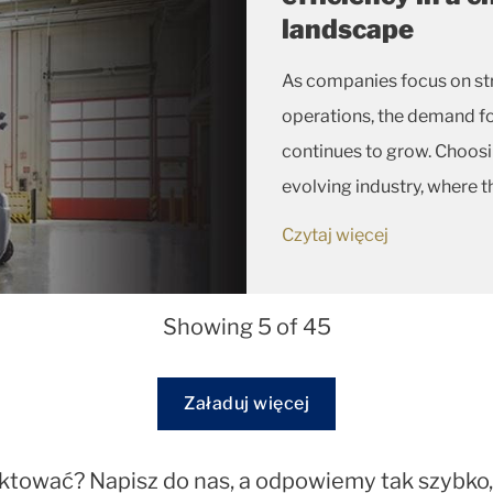
landscape
As companies focus on str
operations, the demand fo
continues to grow. Choosin
evolving industry, where 
machines is only as good as
Czytaj więcej
Showing 5 of 45
Loading...
Załaduj więcej
ktować? Napisz do nas, a odpowiemy tak szybko, 