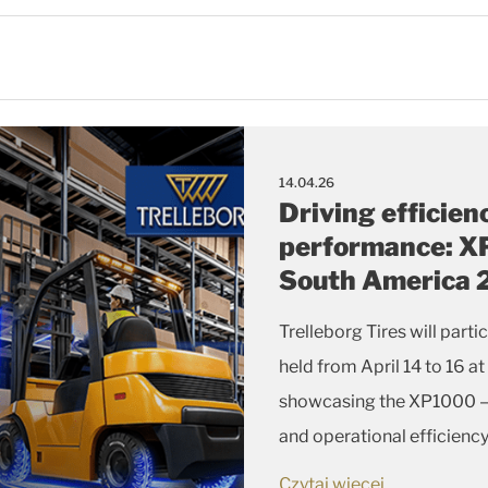
14.04.26
Driving efficien
performance: XP
South America
Trelleborg Tires will part
held from April 14 to 16 at
showcasing the XP1000 — a
and operational efficiency
operations.
Czytaj więcej