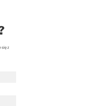
?
 się z