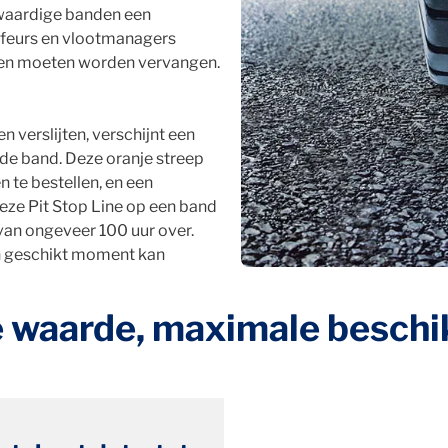
gwaardige banden een
feurs en vlootmanagers
en moeten worden vervangen.
 verslijten, verschijnt een
 de band. Deze oranje streep
 te bestellen, en een
ze Pit Stop Line op een band
van ongeveer 100 uur over.
n geschikt moment kan
 waarde, maximale beschi