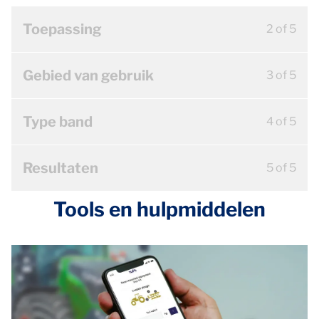
Toepassing
2 of 5
Gebied van gebruik
3 of 5
Type band
4 of 5
Resultaten
5 of 5
Tools en hulpmiddelen