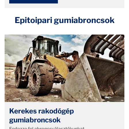
Epitoipari gumiabroncsok
Kerekes rakodógép
gumiabroncsok
Fedezze fel abroncsválasztékunkat