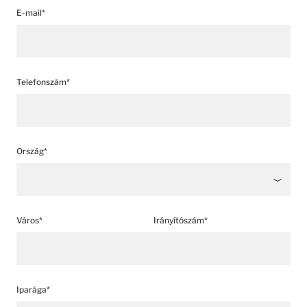
E-mail*
Telefonszám*
Ország*
Város*
Irányítószám*
Iparága*