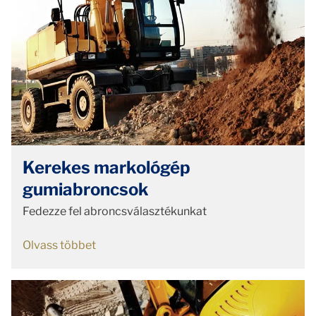
Kerekes markológép
gumiabroncsok
Fedezze fel abroncsválasztékunkat
Olvass többet