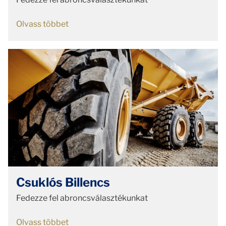
Olvass többet
Csuklós Billencs
Fedezze fel abroncsválasztékunkat
Olvass többet