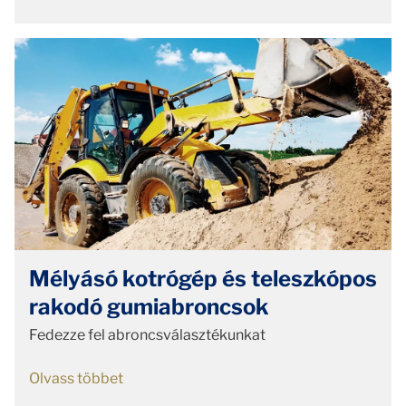
Mélyásó kotrógép és teleszkópos
rakodó gumiabroncsok
Fedezze fel abroncsválasztékunkat
Olvass többet