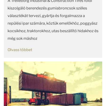
A Trelleborg Industrial & Construction Tires földi
kiszolgáló berendezés gumiabroncsok széles
választékát tervezi, gyártja és forgalmazza a
repülési ipar számára, köztük emelőkhöz, poggyász
kocsikhoz, traktorokhoz, utas beszállító hidakhoz és
még sok máshoz
Olvass többet