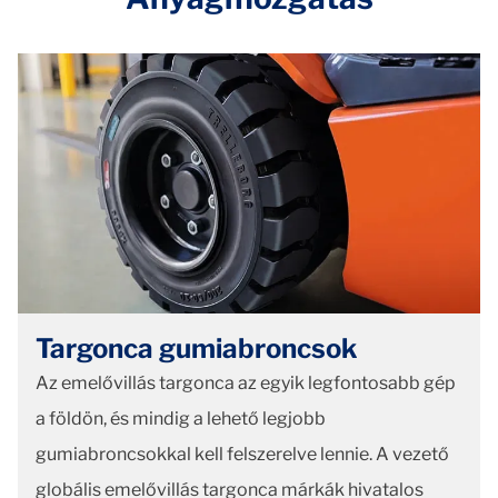
Targonca gumiabroncsok
Az emelővillás targonca az egyik legfontosabb gép
a földön, és mindig a lehető legjobb
gumiabroncsokkal kell felszerelve lennie. A vezető
globális emelővillás targonca márkák hivatalos