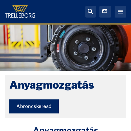
Anyagmozgatás
Abroncskereső
Anyagmozgatás