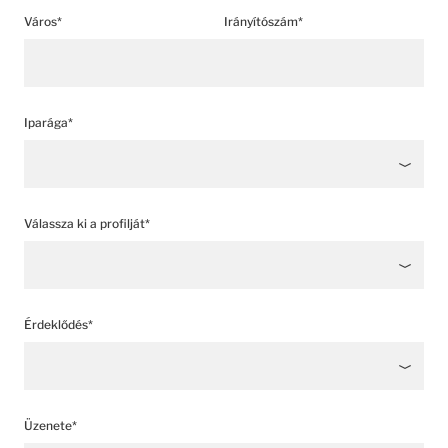
Város*
Irányítószám*
Iparága*
Válassza ki a profilját*
Érdeklődés*
Üzenete*