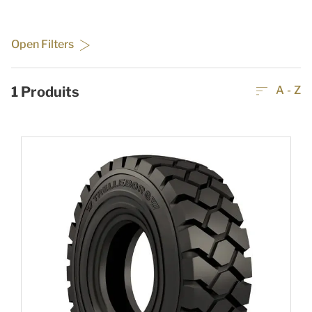
Open Filters
1
Produits
A - Z