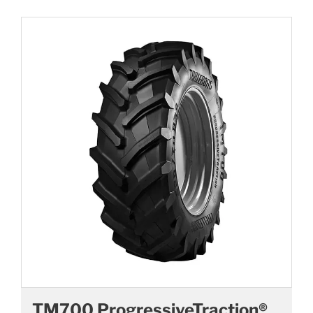
TM700 ProgressiveTraction®