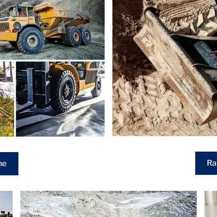
Ra
he