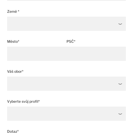
Země *
Město*
PSČ*
Váš obor*
Vyberte svůj profil*
Dotaz*