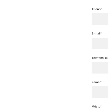
Jméno*
E-mail*
Telefonní čí
Země *
Město*