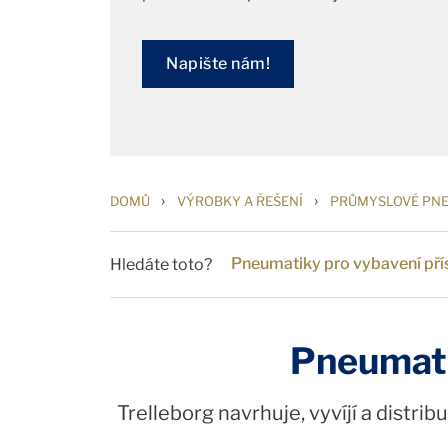
Napište nám!
›
›
DOMŮ
VÝROBKY A ŘEŠENÍ
PRŮMYSLOVÉ PN
Pneumatiky pro vybavení přís
Hledáte toto?
Pneumati
Trelleborg navrhuje, vyvíjí a distri