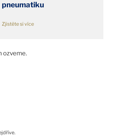
pneumatiku
Zjistěte si více
m ozveme.
jdříve.