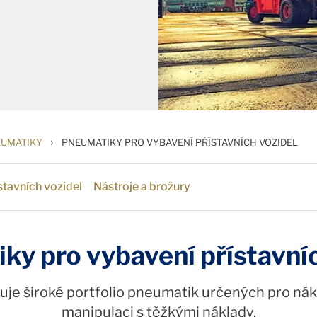
›
EUMATIKY
PNEUMATIKY PRO VYBAVENÍ PŘÍSTAVNÍCH VOZIDEL
tavních vozidel
Nástroje a brožury
ky pro vybavení přístavníc
buuje široké portfolio pneumatik určených pro nák
manipulaci s těžkými náklady.