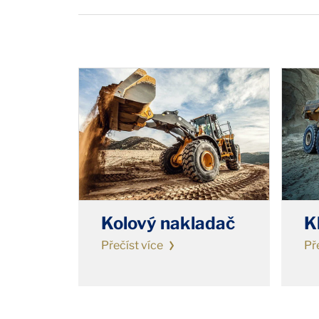
Kolový nakladač
K
Přečíst více
Př