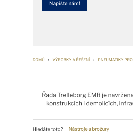
Napište nám!
›
›
DOMŮ
VÝROBKY A ŘEŠENÍ
PNEUMATIKY PRO 
Řada Trelleborg EMR je navržena 
konstrukcích i demolicích, inf
Nástroje a brožury
Hledáte toto?