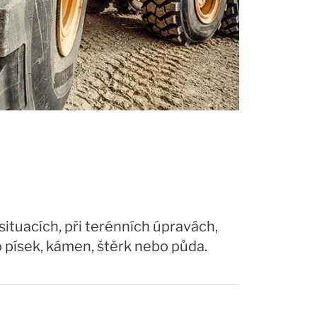
ituacích, při terénních úpravách,
 písek, kámen, štěrk nebo půda.