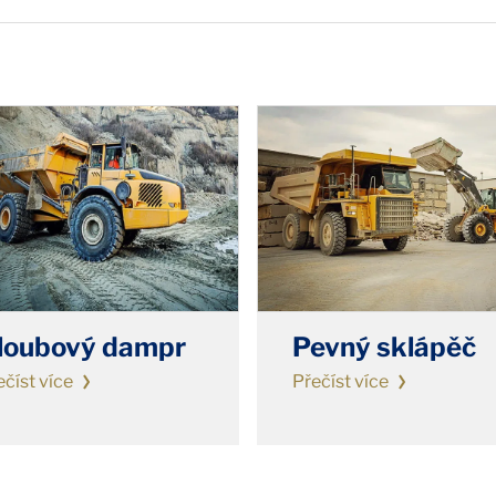
loubový dampr
Pevný sklápěč
ečíst více
Přečíst více