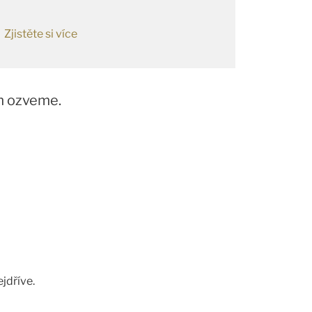
Zjistěte si více
m ozveme.
jdříve.