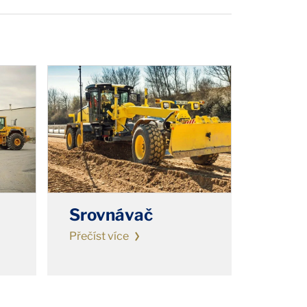
Srovnávač
Přečíst více