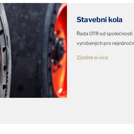
Stavební kola
Řada OTR od společnosti T
vyrobených pro nejnáročně
Zjistěte si více