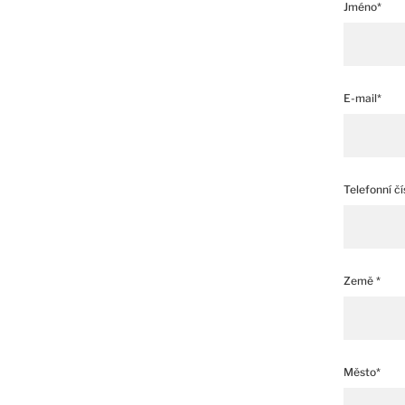
Jméno*
E-mail*
Telefonní čí
Země *
Město*